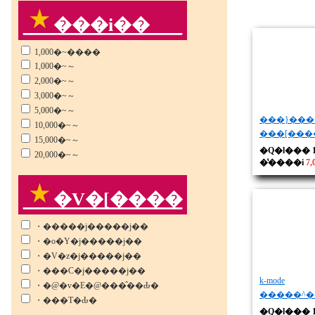
���i��
1,000�~����
1,000�~～
2,000�~～
3,000�~～
5,000�~～
���}�����[�Y �܏d�D��K
10,000�~～
15,000�~～
�Q�l���
20,000�~～
�̔����i
7,
�V�[����
・�����j�����j��
・�o�Y�j�����j��
・�V�z�j�����j��
・���C�j�����j��
k-mode
・�@�v�E�@���̂��Ԃ�
�����^�
・���T�Ԃ�
�Q�l���